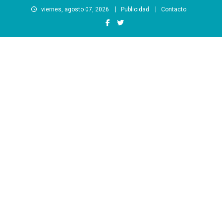
Saltar
viernes, agosto 07, 2026
Publicidad
Contacto
al
contenido