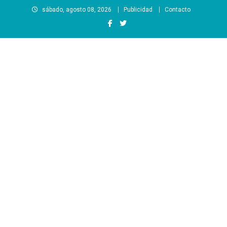
Saltar
sábado, agosto 08, 2026
Publicidad
Contacto
al
contenido