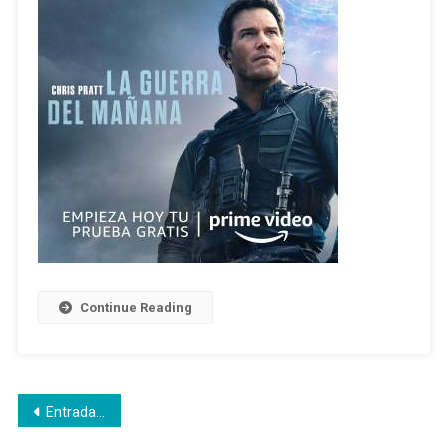
Continue Reading
Navegación
Entradas anteriores