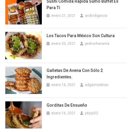
Sushi Comida Rápida Sumo Buffet Es
Para Tí
enero 21, 2021
andrickgarcia
Los Tacos Para México Son Cultura
enero 20, 2021
pedrochavarria
Galletas De Avena Con Sólo 2
Ingredientes.
enero 16, 2021
edgarmedinac
Gorditas De Ensueño
enero 16, 2021
yityiyi02