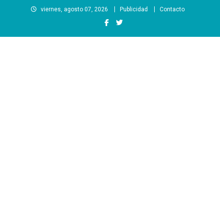
Saltar
viernes, agosto 07, 2026
Publicidad
Contacto
al
contenido