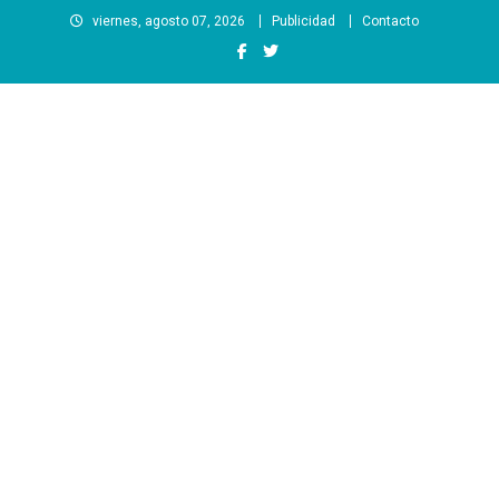
Saltar
viernes, agosto 07, 2026
Publicidad
Contacto
al
contenido