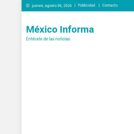
Saltar
Publicidad
Contacto
jueves, agosto 06, 2026
al
contenido
México Informa
Entérate de las noticias: