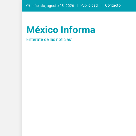
Saltar
Publicidad
Contacto
sábado, agosto 08, 2026
al
contenido
México Informa
Entérate de las noticias: