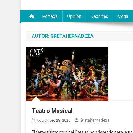
Portada
Opinión
Deportes
Moda
AUTOR:
GRETAHERNADEZA
Teatro Musical
Gretahernadeza
Noviembre 28, 2020
El famosísimo musical Cats se ha adaptado para la pa