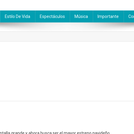
Estilo De Vida
Espectáculos
Música
Importante
Co
ntalla grande y ahora busca ser el mayor estreno navideño