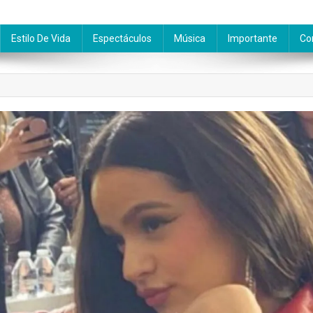
Estilo De Vida
Espectáculos
Música
Importante
Co