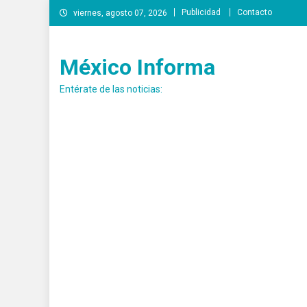
Saltar
Publicidad
Contacto
viernes, agosto 07, 2026
al
contenido
México Informa
Entérate de las noticias: