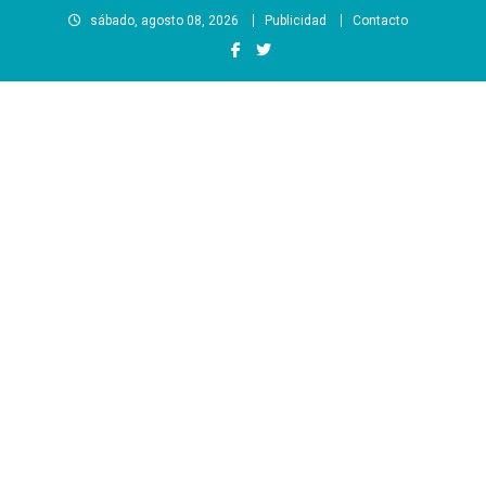
Saltar
sábado, agosto 08, 2026
Publicidad
Contacto
al
contenido