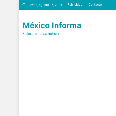
Saltar
Publicidad
Contacto
jueves, agosto 06, 2026
al
contenido
México Informa
Entérate de las noticias: