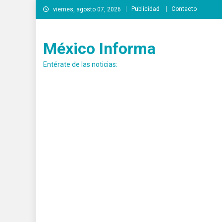
Saltar
Publicidad
Contacto
viernes, agosto 07, 2026
al
contenido
México Informa
Entérate de las noticias: