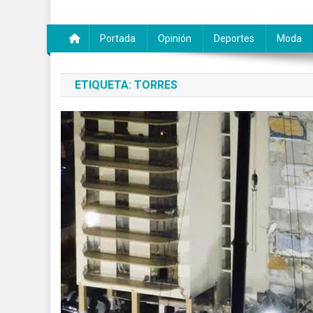
Portada
Opinión
Deportes
Moda
ETIQUETA:
TORRES