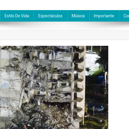
Estilo De Vida
Espectáculos
Música
Importante
Co