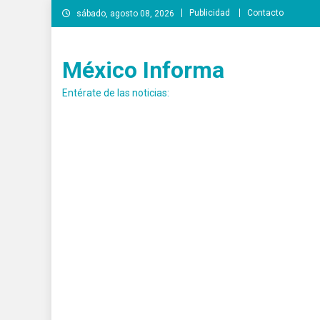
Saltar
Publicidad
Contacto
sábado, agosto 08, 2026
al
contenido
México Informa
Entérate de las noticias: