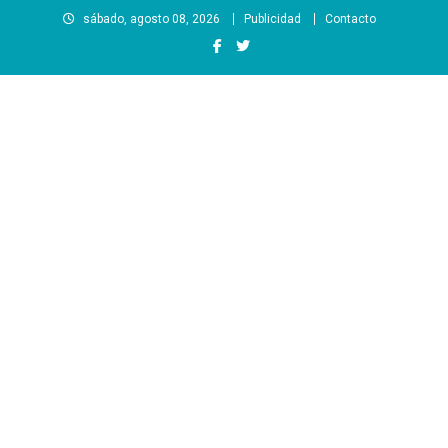
Saltar
sábado, agosto 08, 2026
Publicidad
Contacto
al
contenido