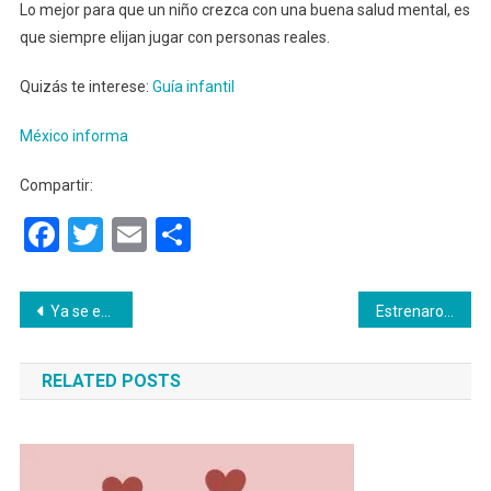
Lo mejor para que un niño crezca con una buena salud mental, es
que siempre elijan jugar con personas reales.
Quizás te interese:
Guía infantil
México informa
Compartir:
Facebook
Twitter
Email
Compartir
Navegación
Ya se estrenó Wandavision, es la primer serie televisiva de Marvel
Estrenaron de emergencia el nuevo álbum de Danna Paola «OK»
de
RELATED POSTS
entradas