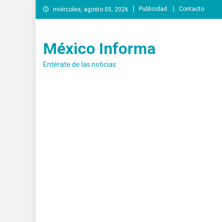
Saltar
Publicidad
Contacto
miércoles, agosto 05, 2026
al
contenido
México Informa
Entérate de las noticias: