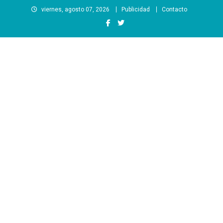
Saltar
viernes, agosto 07, 2026
Publicidad
Contacto
al
contenido