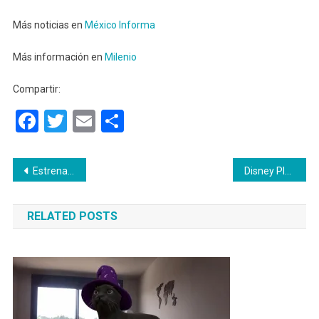
Más noticias en
México Informa
Más información en
Milenio
Compartir:
Facebook
Twitter
Email
Compartir
Navegación
Estrenaron de emergencia el nuevo álbum de Danna Paola «OK»
Disney Plus ya está disponible en México.
de
RELATED POSTS
entradas