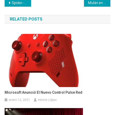
Navegación
Spider-Man 3 confirma el spider verse y más sorpresas
Mulán en Disney+ éxito por curiosidad
de
RELATED POSTS
entradas
Microsoft Anunció El Nuevo Control Pulse Red
enero 12, 2021
Héctor López