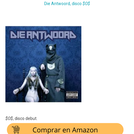
Die Antwoord, disco
$O$
$O$
, disco debut.