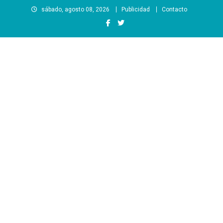
Saltar
sábado, agosto 08, 2026
Publicidad
Contacto
al
contenido