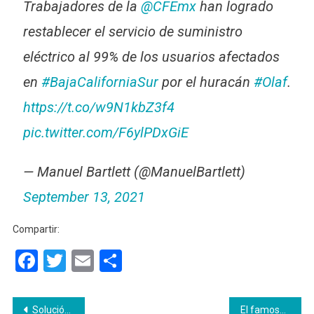
Trabajadores de la
@CFEmx
han logrado
restablecer el servicio de suministro
eléctrico al 99% de los usuarios afectados
en
#BajaCaliforniaSur
por el huracán
#Olaf
.
https://t.co/w9N1kbZ3f4
pic.twitter.com/F6ylPDxGiE
— Manuel Bartlett (@ManuelBartlett)
September 13, 2021
Compartir:
Facebook
Twitter
Email
Compartir
Navegación
Solución salina frena avance del COVID-19: científicos brasileños
El famoso youtuber Rix se de clara cupable de abuso sexual.