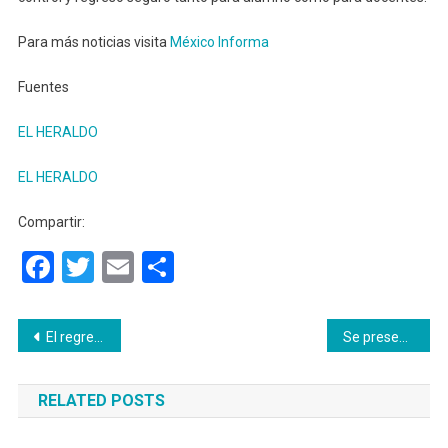
Para más noticias visita
México Informa
Fuentes
EL HERALDO
EL HERALDO
Compartir:
Facebook
Twitter
Email
Compartir
Navegación
El regreso del cine en la Ciudad de México
Se presenta oficialmente el nuevo Seat León en México
de
RELATED POSTS
entradas