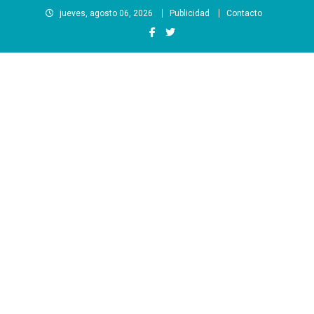
Saltar
jueves, agosto 06, 2026
Publicidad
Contacto
al
contenido