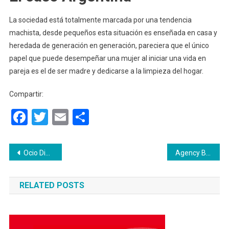
La sociedad está totalmente marcada por una tendencia
machista, desde pequeños esta situación es enseñada en casa y
heredada de generación en generación, pareciera que el único
papel que puede desempeñar una mujer al iniciar una vida en
pareja es el de ser madre y dedicarse a la limpieza del hogar.
Compartir:
Facebook
Twitter
Email
Compartir
Navegación
Ocio Digital: Pasatiempo de los jóvenes en pandemia.
Agency Booking & Management
de
RELATED POSTS
entradas