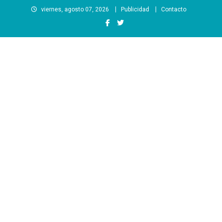
Saltar
viernes, agosto 07, 2026
Publicidad
Contacto
al
contenido