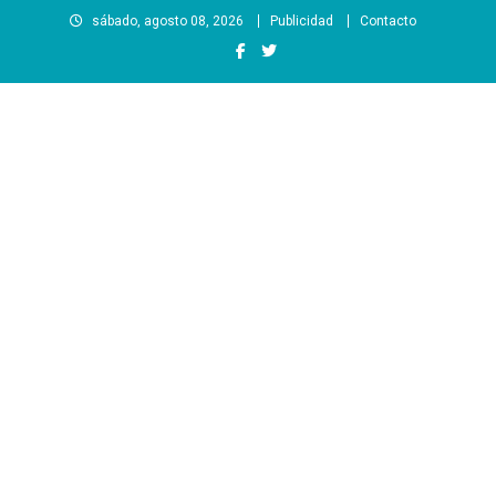
Saltar
sábado, agosto 08, 2026
Publicidad
Contacto
al
contenido