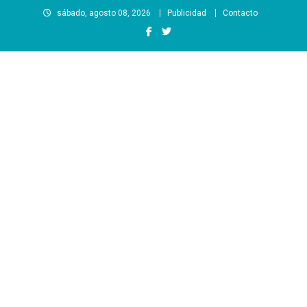
Saltar
sábado, agosto 08, 2026
Publicidad
Contacto
al
contenido