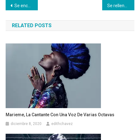
Navegación
Se encuentra en Egipto la ciudad perdida de Luxor
Se rellenan colchones con cubrebocas usados
de
RELATED POSTS
entradas
Marieme, La Cantante Con Una Voz De Varias Octavas
diciembre 8, 2020
edithchavez