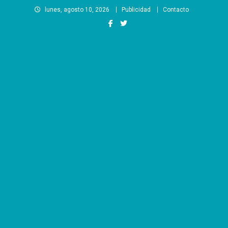
Saltar
lunes, agosto 10, 2026
Publicidad
Contacto
al
contenido