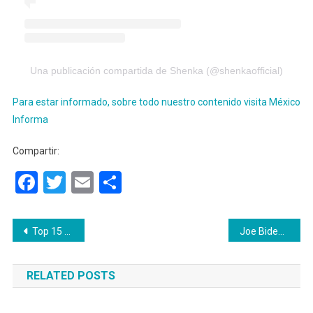
Una publicación compartida de Shenka (@shenkaofficial)
Para estar informado, sobre todo nuestro contenido visita México
Informa
Compartir:
Facebook
Twitter
Email
Compartir
Navegación
Top 15 de los clásicos de Disney+
Joe Biden nuevo presidente de Estados Unidos, vence a Donald Trump
de
RELATED POSTS
entradas