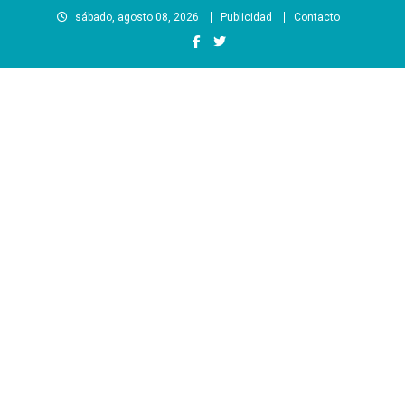
Saltar
sábado, agosto 08, 2026
Publicidad
Contacto
al
contenido